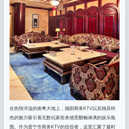
在热情洋溢的南粤大地上，揭阳商务KTV以其独具特
色的魅力吸引着无数玩家前来感受酣畅淋漓的娱乐氛
围。作为普宁市商务KTV的佼佼者，这里汇聚了最时